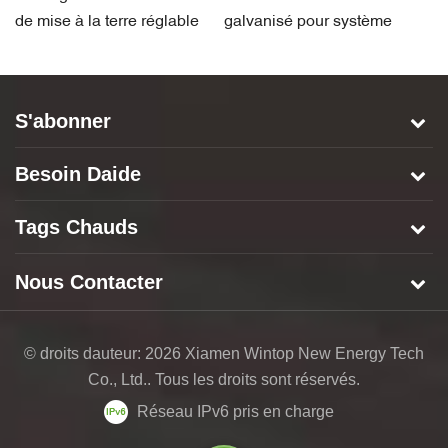
de mise à la terre réglable
galvanisé pour système
d
de montage solaire
S'abonner
Besoin Daide
Tags Chauds
Nous Contacter
© droits dauteur: 2026 Xiamen Wintop New Energy Tech
Co., Ltd.. Tous les droits sont réservés.
Réseau IPv6 pris en charge