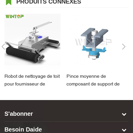
PRODUITS CONNEXES
Robot de nettoyage de toit
Pince moyenne de
S
pour fournisseur de
composant de support de
so
panneaux solaires
panneau solaire d'ODM
e
S'abonner
Besoin Daide