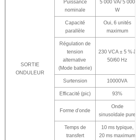
Puissance
5 000 VA/ 5 000
nominale
W
Capacité
Oui, 6 unités
parallèle
maximum
Régulation de
tension
230 VCA ± 5 % à
alternative
50/60 Hz
SORTIE
(Mode batterie)
ONDULEUR
Surtension
10000VA
Efficacité (pic)
93%
Onde
Forme d'onde
sinusoïdale pure
Temps de
10 ms typique,
transfert
20 ms maximum