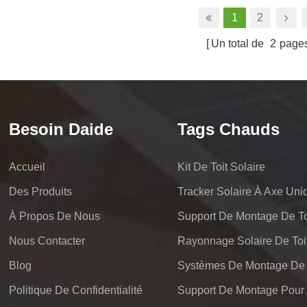
des occasions avec de faible
1
2
niveaux de vent et de neige.
Un total de
2
page
Besoin Daide
Tags Chauds
Accueil
Kit De Toit Solaire
Des Produits
Tracker Solaire À Axe Uni
À Propos De Nous
Support De Montage De Toi
Nous Contacter
Rayonnage Solaire De Toi
Blog
Politique De Confidentialité