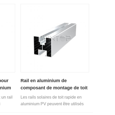
e panneau
alliage d'aluminium extrudé à haute
résistance.
pour
Rail en aluminium de
inium
composant de montage de toit
PV rapide
 un rail
Les rails solaires de toit rapide en
i
aluminium PV peuvent être utilisés
 dans
avec une variété de crochets et de