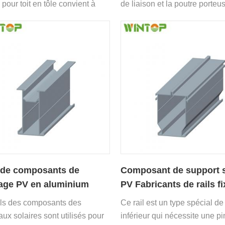
 pour toit en tôle convient à
de liaison et la poutre porteu
cation du type de toit en fer.
 de composants de
Composant de support s
age PV en aluminium
PV Fabricants de rails f
panneaux solaires
ils des composants des
Ce rail est un type spécial de 
ux solaires sont utilisés pour
inférieur qui nécessite une p