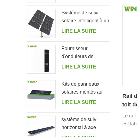
réglable pour jardin
suppor
Système de suivi
solaire intelligent à un
seul poteau et à deux
LIRE LA SUITE
rangées
Fournisseur
d'onduleurs de
stockage d'énergie
LIRE LA SUITE
solaire hors réseau
5000ES
Kits de panneaux
solaires montés au
Rail 
sol en forme
LIRE LA SUITE
toit d
Le rai
système de suivi
est fa
horizontal à axe
extrud
unique à double