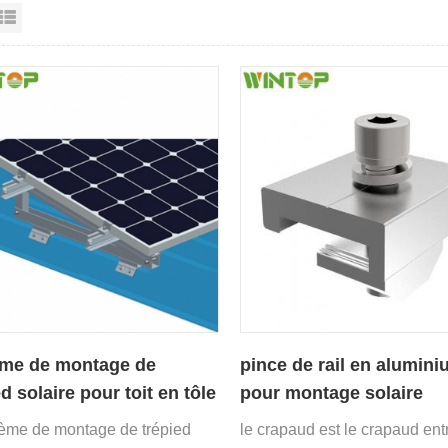
e grille
Affichage en liste
ème de montage de
pince de rail en alumin
d solaire pour toit en tôle
pour montage solaire
tème de montage de trépied
le crapaud est le crapaud entr