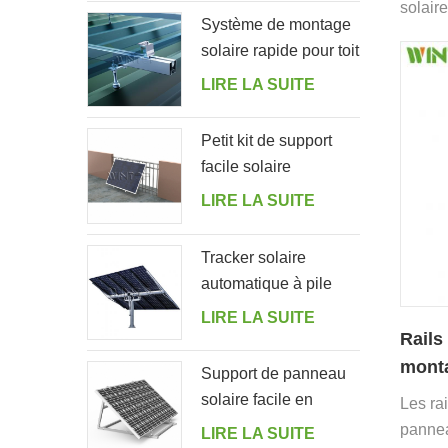
solaire
Système de montage
l'appli
solaire rapide pour toit
en tôle avec boulon
LIRE LA SUITE
de suspension
Petit kit de support
facile solaire
résidentiel pour
LIRE LA SUITE
balcon à la maison
Tracker solaire
automatique à pile
unique avec 10
LIRE LA SUITE
panneaux PV
Rails
mont
Support de panneau
pour 
solaire facile en
Les ra
aluminium à angle
pannea
LIRE LA SUITE