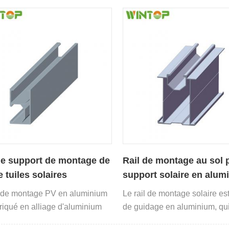
ter les panneaux solaires.
rail spécifique pour serrer l
solaire.
de support de montage de
Rail de montage au sol 
e tuiles solaires
support solaire en alum
l de montage PV en aluminium
Le rail de montage solaire est
briqué en alliage d'aluminium
de guidage en aluminium, qu
é à haute résistance.
convient pour une utilisation