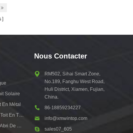
s
fixations de toit.
s
Nous Contacter
RM502, Sihai Smart Zone,
No.189, Fanghu West Road,
que
Huli District, Xiamen, Fujian,
t Solaire
China.
t En Métal
86-18859234227
Systèmes De Montage De Toit En Tôle Pv
info@xmwintop.com
Support De Montage Pour Abri De Voiture Solaire Résidentiel
sales07_605