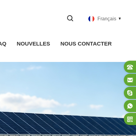
Français
AQ
NOUVELLES
NOUS CONTACTER
Nouvelles de la société
nouvelles de l'industrie