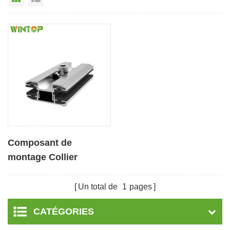
Composant de
montage Collier
intermédiaire à couche
mince pour panneau
Un total de
1
pages
solaire
CATÉGORIES