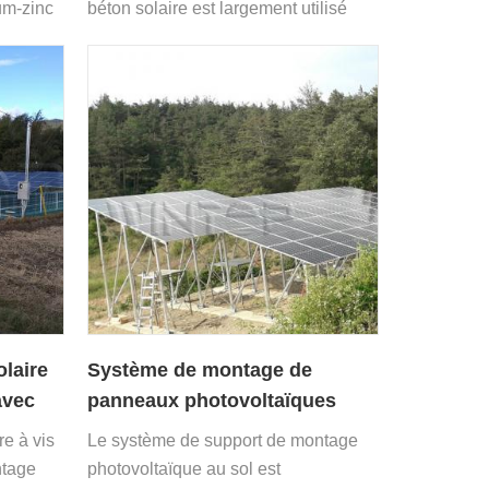
en béton
um-zinc
béton solaire est largement utilisé
olaire
dans les centrales solaires
cier
photovoltaïques civiles et
Le
industrielles.
iau, le
olaire
Système de montage de
avec
panneaux photovoltaïques
coréens pour installation au
e à vis
Le système de support de montage
sol
ntage
photovoltaïque au sol est