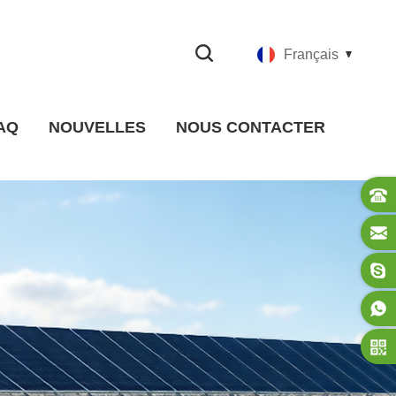
Français
AQ
NOUVELLES
NOUS CONTACTER
Nouvelles de la société
nouvelles de l'industrie