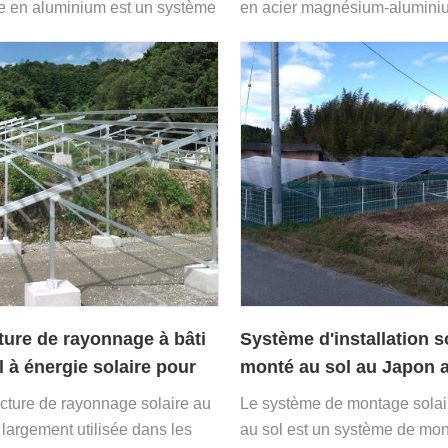
re en aluminium est un système
en acier magnésium-alumini
tage solaire au sol basé sur
est un système de montage s
 de terre.
au sol fabriqué en plaque d'a
magnésium-aluminium-zinc. 
Posmac est un nouveau matér
coût d'installation est plus
économique.
ture de rayonnage à bâti
Système d'installation s
l à énergie solaire pour
monté au sol au Japon 
en béton
vis de terre
ucture de rayonnage solaire au
Le système de montage solair
 largement utilisée dans les
au sol est un système de mo