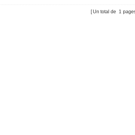
les solaires photovoltaïques
solaire au sol basé sur une vi
 et industrielles.
Un total de
1
page