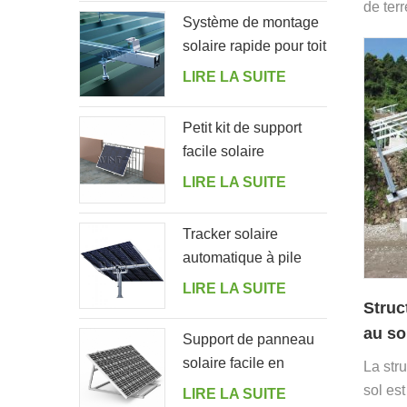
de ter
Système de montage
de mon
solaire rapide pour toit
une vis
en tôle avec boulon
LIRE LA SUITE
de suspension
Petit kit de support
facile solaire
résidentiel pour
LIRE LA SUITE
balcon à la maison
Tracker solaire
automatique à pile
unique avec 10
LIRE LA SUITE
panneaux PV
Struc
au so
Support de panneau
base 
solaire facile en
La str
aluminium à angle
sol est
LIRE LA SUITE