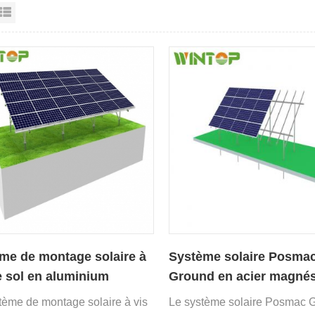
e grille
Affichage en liste
me de montage solaire à
Système solaire Posma
e sol en aluminium
Ground en acier magné
aluminium-zinc
tème de montage solaire à vis
Le système solaire Posmac 