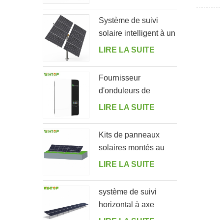
réglable pour jardin
centra
civiles
Système de suivi
solaire intelligent à un
seul poteau et à deux
LIRE LA SUITE
rangées
Fournisseur
d'onduleurs de
stockage d'énergie
LIRE LA SUITE
solaire hors réseau
5000ES
Kits de panneaux
solaires montés au
sol en forme
LIRE LA SUITE
système de suivi
horizontal à axe
unique à double