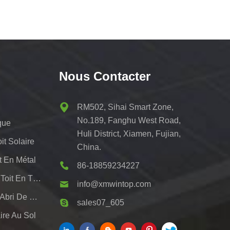
Nous Contacter
RM502, Sihai Smart Zone,
No.189, Fanghu West Road,
que
Huli District, Xiamen, Fujian,
t Solaire
China.
t En Métal
86-18859234227
Systèmes De Montage De Toit En Tôle Pv
info@xmwintop.com
Support De Montage Pour Abri De Voiture Solaire Résidentiel
sales07_605
re Au Sol