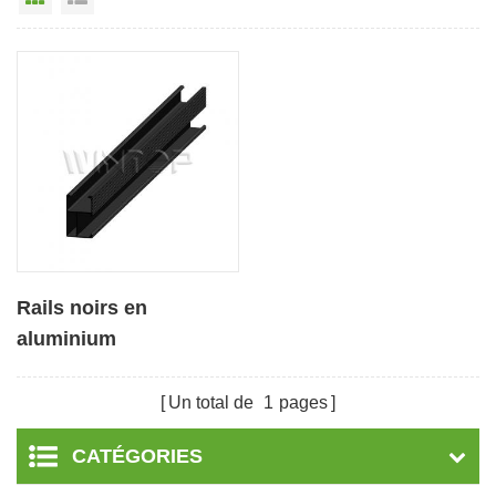
Rails noirs en
aluminium
personnalisables pour
système de montage
Un total de
1
pages
sur toit solaire
CATÉGORIES